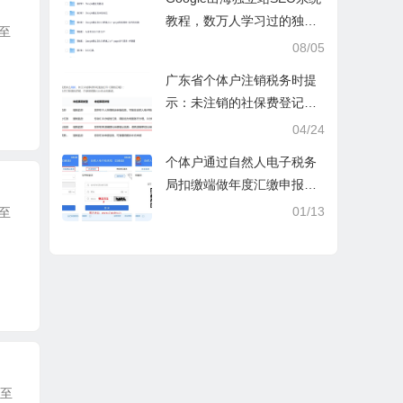
教程，数万人学习过的独立
至
站seo系统视频教程
08/05
广东省个体户注销税务时提
示：未注销的社保费登记信
息
04/24
个体户通过自然人电子税务
局扣缴端做年度汇缴申报税
时显示要交税，不是可以免
01/13
至
除60000额度吗？
一至