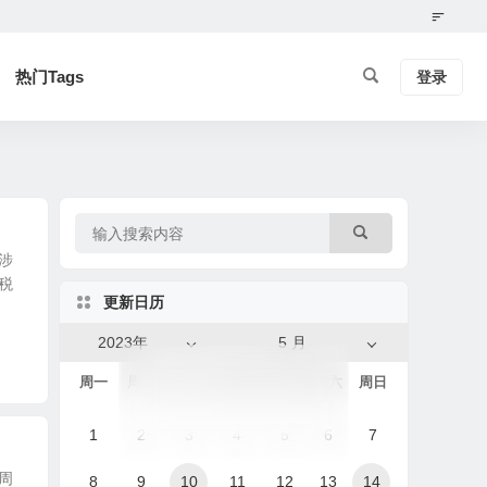
热门Tags
登录
涉
税
更新日历
2023年
5 月
周一
周二
周三
周四
周五
周六
周日
1
2
3
4
5
6
7
周
8
9
10
11
12
13
14