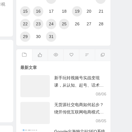
非税
15
16
17
18
19
20
21
22
23
24
25
26
27
28
29
30
31
最新文章
新手玩转视频号实战变现
课，从认知、起号、话术、
选品、开播到投放的全链路
08/06
运营教程下载
无货源社交电商如何起步？
绕开传统互联网电商模式撒
豆成兵，实现跨平台交易实
08/05
操课
Google出海独立站SEO系统