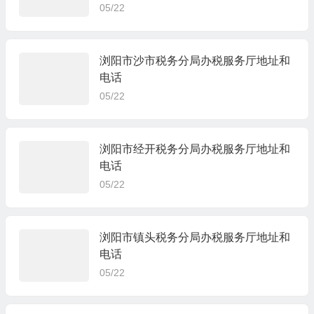
05/22
浏阳市沙市税务分局办税服务厅地址和
电话
05/22
浏阳市经开税务分局办税服务厅地址和
电话
05/22
浏阳市镇头税务分局办税服务厅地址和
电话
05/22