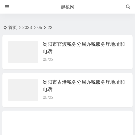
2023-5-22 | 超棱网
超棱网
首页
2023
05
22
浏阳市官渡税务分局办税服务厅地址和
电话
05/22
浏阳市古港税务分局办税服务厅地址和
电话
05/22