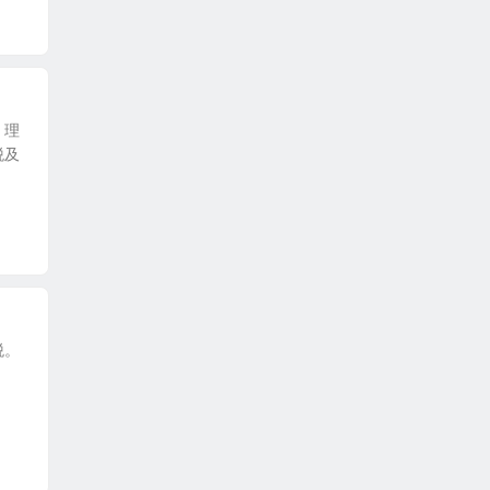
，理
税及
税。