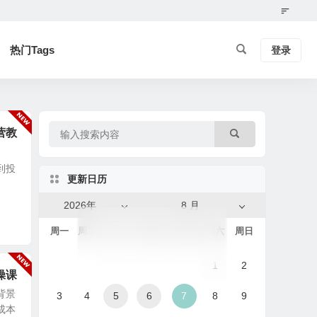
热门Tags
登录
营教
到投
更新日历
2026年
8 月
周一
周二
周三
周四
周五
周六
周日
1
2
操课
背景
3
4
5
6
7
8
9
成本