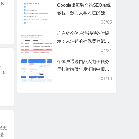
操课
定位
Google出海独立站SEO系统
教程，数万人学习过的独立
站seo系统视频教程
08/05
广东省个体户注销税务时提
示：未注销的社保费登记信
息
04/24
个体户通过自然人电子税务
：
局扣缴端做年度汇缴申报税
15
时显示要交税，不是可以免
01/13
除60000额度吗？
品支
诺