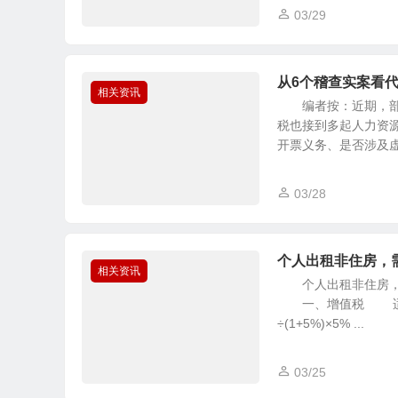
03/29
从6个稽查实案看
相关资讯
编者按：近期，部分
税也接到多起人力资
开票义务、是否涉及虚开
03/28
个人出租非住房，
相关资讯
个人出租非住房，涉
一、增值税 适用简
÷(1+5%)×5% ...
03/25