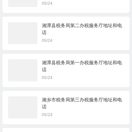
05/24
湘潭县税务局第二办税服务厅地址和电
话
05/24
湘潭县税务局第一办税服务厅地址和电
话
05/24
湘乡市税务局第三办税服务厅地址和电
话
05/24