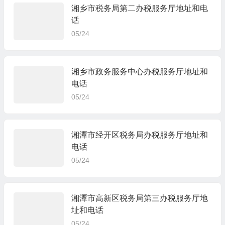
湘乡市税务局第二办税服务厅地址和电
话
05/24
湘乡市政务服务中心办税服务厅地址和
电话
05/24
湘潭市经开区税务局办税服务厅地址和
电话
05/24
湘潭市高新区税务局第三办税服务厅地
址和电话
05/24