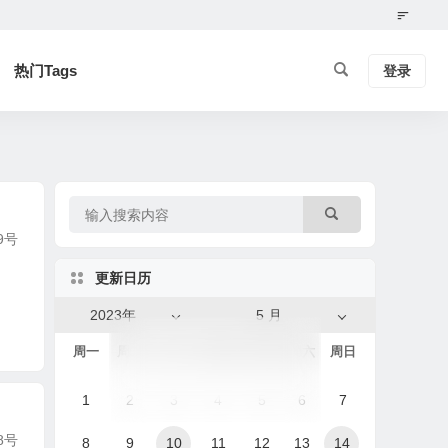
热门Tags
登录
9号
更新日历
2023年
5 月
周一
周二
周三
周四
周五
周六
周日
1
2
3
4
5
6
7
8号
8
9
10
11
12
13
14