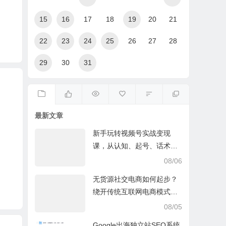
15
16
17
18
19
20
21
22
23
24
25
26
27
28
29
30
31
最新文章
新手玩转视频号实战变现
课，从认知、起号、话术、
选品、开播到投放的全链路
08/06
运营教程下载
无货源社交电商如何起步？
绕开传统互联网电商模式撒
豆成兵，实现跨平台交易实
08/05
操课
Google出海独立站SEO系统