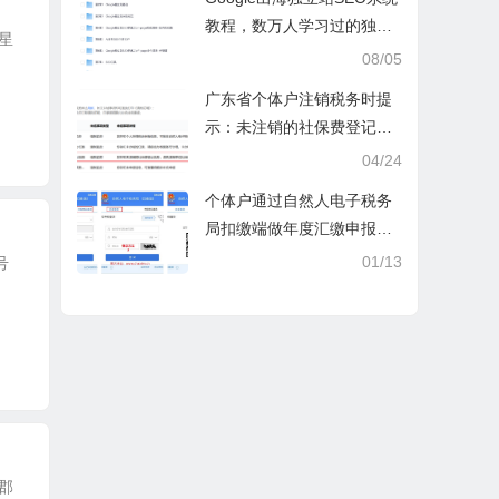
教程，数万人学习过的独立
星
站seo系统视频教程
08/05
广东省个体户注销税务时提
示：未注销的社保费登记信
息
04/24
个体户通过自然人电子税务
局扣缴端做年度汇缴申报税
时显示要交税，不是可以免
01/13
号
除60000额度吗？
郡