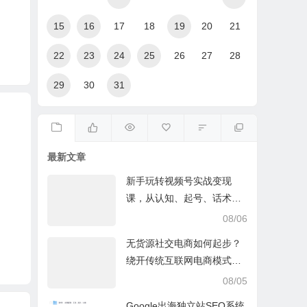
15
16
17
18
19
20
21
22
23
24
25
26
27
28
29
30
31
最新文章
新手玩转视频号实战变现
课，从认知、起号、话术、
选品、开播到投放的全链路
08/06
运营教程下载
无货源社交电商如何起步？
绕开传统互联网电商模式撒
豆成兵，实现跨平台交易实
08/05
操课
Google出海独立站SEO系统