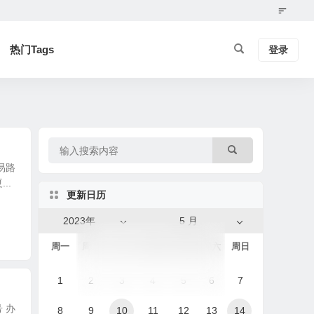
热门Tags
登录
易路
..
更新日历
2023年
5 月
周一
周二
周三
周四
周五
周六
周日
1
2
3
4
5
6
7
 办
8
9
10
11
12
13
14