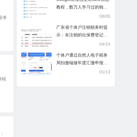
教程，数万人学习过的独立
之
站seo系统视频教程
08/05
要业务
广东省个体户注销税务时提
示：未注销的社保费登记信
息
04/24
个体户通过自然人电子税务
局扣缴端做年度汇缴申报税
时显示要交税，不是可以免
01/13
除60000额度吗？
涉税
间：