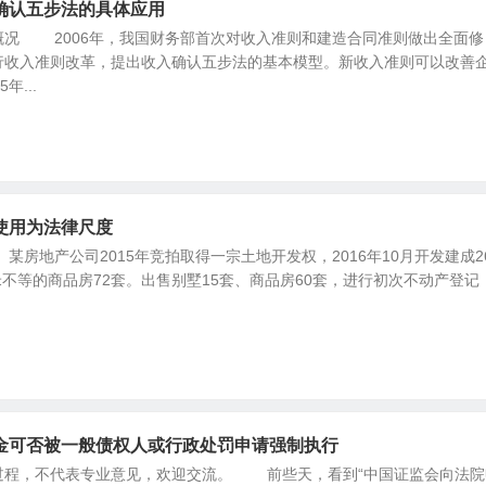
确认五步法的具体应用
 2006年，我国财务部首次对收入准则和建造合同准则做出全面修
行收入准则改革，提出收入确认五步法的基本模型。新收入准则可以改善
年...
使用为法律尺度
产公司2015年竞拍取得一宗土地开发权，2016年10月开发建成2
方米不等的商品房72套。出售别墅15套、商品房60套，进行初次不动产登记
金可否被一般债权人或行政处罚申请强制执行
，不代表专业意见，欢迎交流。 前些天，看到“中国证监会向法院