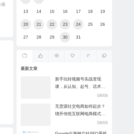
企业
13
14
15
16
17
18
19
20
21
22
23
24
25
26
27
28
29
30
31
最新文章
新手玩转视频号实战变现
课，从认知、起号、话术、
选品、开播到投放的全链路
08/06
运营教程下载
无货源社交电商如何起步？
绕开传统互联网电商模式撒
豆成兵，实现跨平台交易实
08/05
操课
Google出海独立站SEO系统