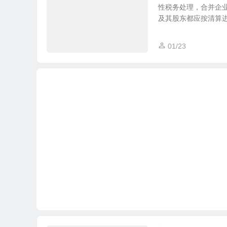
性税务处理，合并企
及其股东都应按清算进行
01/23