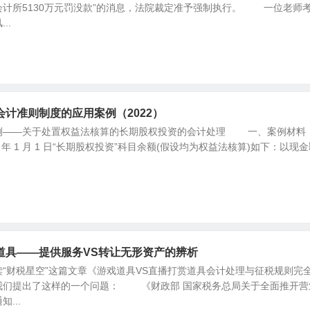
会计所5130万元罚没款”的消息，法院裁定准予强制执行。 一位老师
..
计准则制度的应用案例（2022）
例——关于处置权益法核算的长期股权投资的会计处理 一、案例材料
年 1 月 1 日“长期股权投资”科目余额(假设均为权益法核算)如下：以现
道具——提供服务VS转让无形资产的辨析
财税星空”这篇文章《游戏道具VS直播打赏道具会计处理与征税规则完
我们提出了这样的一个问题： 《财政部 国家税务总局关于全面推开营
...