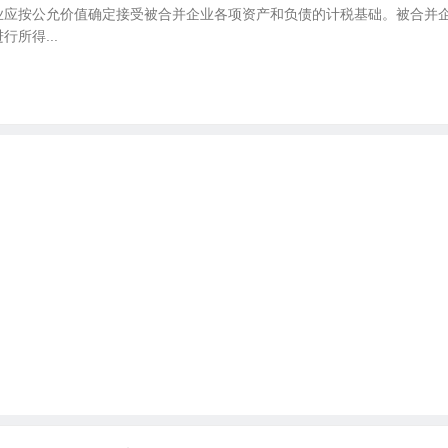
业应按公允价值确定接受被合并企业各项资产和负债的计税基础。被合并
所得...