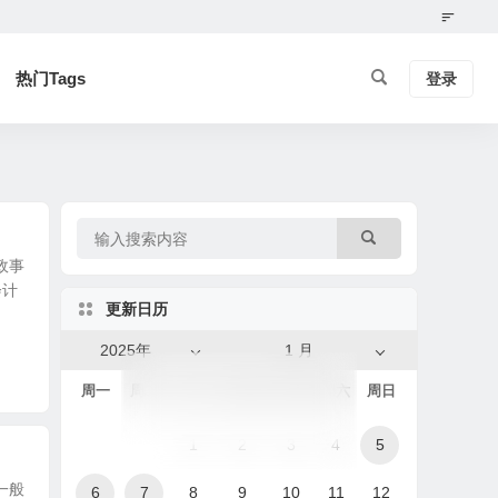
热门Tags
登录
政事
会计
更新日历
2025年
1 月
周一
周二
周三
周四
周五
周六
周日
1
2
3
4
5
一般
6
7
8
9
10
11
12