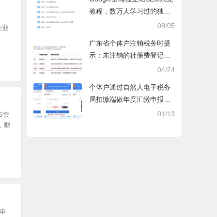
教程，数万人学习过的独立
站seo系统视频教程
08/05
企业
广东省个体户注销税务时提
示：未注销的社保费登记信
息
04/24
个体户通过自然人电子税务
局扣缴端做年度汇缴申报税
时显示要交税，不是可以免
01/13
6套
除60000额度吗？
，财
申