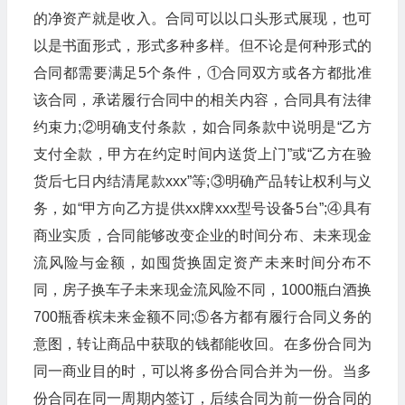
的净资产就是收入。合同可以以口头形式展现，也可
以是书面形式，形式多种多样。但不论是何种形式的
合同都需要满足5个条件，①合同双方或各方都批准
该合同，承诺履行合同中的相关内容，合同具有法律
约束力;②明确支付条款，如合同条款中说明是“乙方
支付全款，甲方在约定时间内送货上门”或“乙方在验
货后七日内结清尾款xxx”等;③明确产品转让权利与义
务，如“甲方向乙方提供xx牌xxx型号设备5台”;④具有
商业实质，合同能够改变企业的时间分布、未来现金
流风险与金额，如囤货换固定资产未来时间分布不
同，房子换车子未来现金流风险不同，1000瓶白酒换
700瓶香槟未来金额不同;⑤各方都有履行合同义务的
意图，转让商品中获取的钱都能收回。在多份合同为
同一商业目的时，可以将多份合同合并为一份。当多
份合同在同一周期内签订，后续合同为前一份合同的