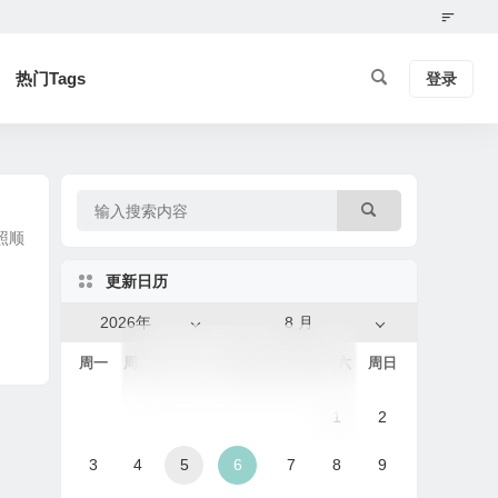
热门Tags
登录
照顺
更新日历
2026年
8 月
周一
周二
周三
周四
周五
周六
周日
1
2
3
4
5
6
7
8
9