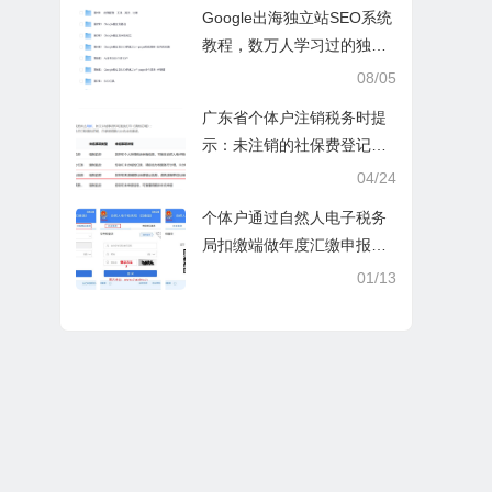
操课
Google出海独立站SEO系统
教程，数万人学习过的独立
站seo系统视频教程
08/05
广东省个体户注销税务时提
示：未注销的社保费登记信
息
04/24
个体户通过自然人电子税务
局扣缴端做年度汇缴申报税
时显示要交税，不是可以免
01/13
除60000额度吗？