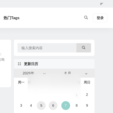
热门Tags
登录
：
咨询
更新日历
2026年
8 月
周一
周二
周三
周四
周五
周六
周日
1
2
3
4
5
6
7
8
9