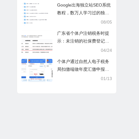
操课
Google出海独立站SEO系统
教程，数万人学习过的独立
站seo系统视频教程
08/05
广东省个体户注销税务时提
示：未注销的社保费登记信
息
04/24
个体户通过自然人电子税务
局扣缴端做年度汇缴申报税
时显示要交税，不是可以免
01/13
除60000额度吗？