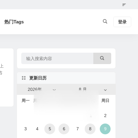
热门Tags
登录
上
咨
更新日历
2026年
8 月
周一
周二
周三
周四
周五
周六
周日
1
2
3
4
5
6
7
8
9