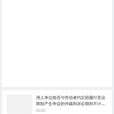
用人单位能否与劳动者约定因履行竞业
限制产生争议的仲裁和诉讼期间不计入
竞业限制期限？
01/22