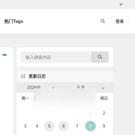
热门Tags
登录
更新日历
2026年
8 月
周一
周二
周三
周四
周五
周六
周日
1
2
3
4
5
6
7
8
9