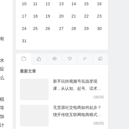
10
11
12
13
14
15
16
17
18
19
20
21
22
23
24
25
26
27
28
29
30
有
31
水
应
最新文章
么
新手玩转视频号实战变现
课，从认知、起号、话术、
选品、开播到投放的全链路
08/06
税税
运营教程下载
无货源社交电商如何起步？
等
绕开传统互联网电商模式撒
加
豆成兵，实现跨平台交易实
08/05
计