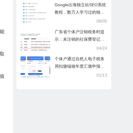
操课
Google出海独立站SEO系统
教程，数万人学习过的独立
站seo系统视频教程
08/05
能
广东省个体户注销税务时提
示：未注销的社保费登记信
息
04/24
取
个体户通过自然人电子税务
局扣缴端做年度汇缴申报税
时显示要交税，不是可以免
01/13
值
除60000额度吗？