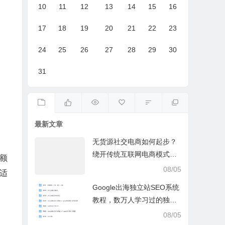
10
11
12
13
14
15
16
17
18
19
20
21
22
23
24
25
26
27
28
29
30
31
最新文章
无货源社交电商如何起步？
绕开传统互联网电商模式撒
额
豆成兵，实现跨平台交易实
08/05
适
操课
Google出海独立站SEO系统
教程，数万人学习过的独立
站seo系统视频教程
08/05