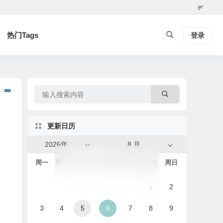
热门Tags
登录
更新日历
2026年
8 月
周一
周二
周三
周四
周五
周六
周日
1
2
3
4
5
6
7
8
9