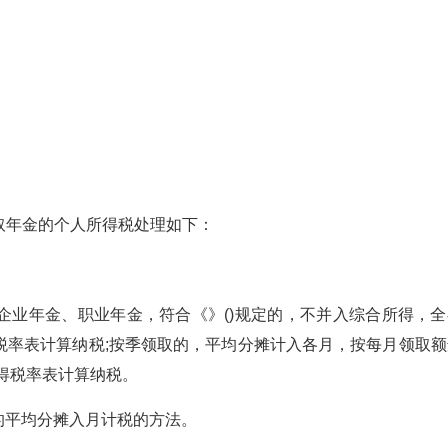
领取年金的个人所得税处理如下：
业年金、职业年金，符合《》()规定的，不并入综合所得，全
税率表计算纳税;按季领取的，平均分摊计入各月，按每月领取额
得税率表计算纳税。
的平均分摊入月计税的方法。