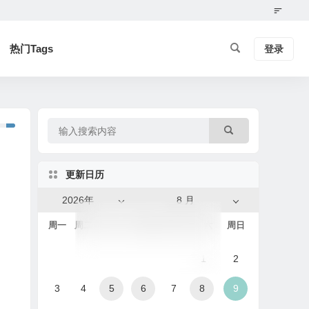
热门Tags
登录
更新日历
2026年
8 月
周一
周二
周三
周四
周五
周六
周日
1
2
3
4
5
6
7
8
9