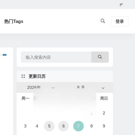
热门Tags
登录
更新日历
2026年
8 月
周一
周二
周三
周四
周五
周六
周日
1
2
3
4
5
6
7
8
9