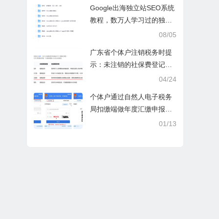
操课
Google出海独立站SEO系统
教程，数万人学习过的独立
站seo系统视频教程
08/05
广东省个体户注销税务时提
示：未注销的社保费登记信
息
04/24
个体户通过自然人电子税务
局扣缴端做年度汇缴申报税
时显示要交税，不是可以免
01/13
除60000额度吗？