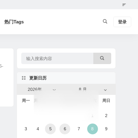
热门Tags
登录
-
更新日历
2026年
8 月
周一
周二
周三
周四
周五
周六
周日
1
2
3
4
5
6
7
8
9