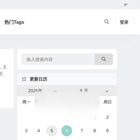
热门Tags
登录
，太
理。
更新日历
2026年
8 月
周一
周二
周三
周四
周五
周六
周日
1
2
3
4
5
6
7
8
9