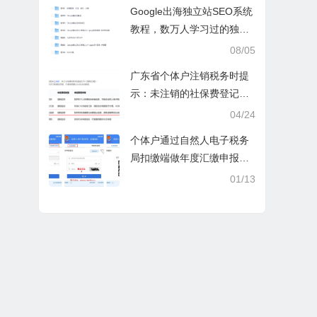
操课
Google出海独立站SEO系统
教程，数万人学习过的独立
站seo系统视频教程
08/05
广东省个体户注销税务时提
示：未注销的社保费登记信
息
04/24
个体户通过自然人电子税务
局扣缴端做年度汇缴申报税
时显示要交税，不是可以免
01/13
除60000额度吗？