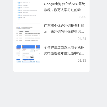
操课
Google出海独立站SEO系统
教程，数万人学习过的独立
站seo系统视频教程
08/05
广东省个体户注销税务时提
示：未注销的社保费登记信
息
04/24
个体户通过自然人电子税务
局扣缴端做年度汇缴申报税
时显示要交税，不是可以免
01/13
除60000额度吗？