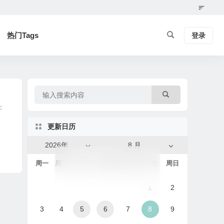
热门Tags
登录
：
更新日历
2026年
8 月
周一
周二
周三
周四
周五
周六
周日
1
2
3
4
5
6
7
8
9