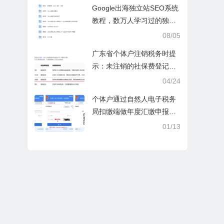
操课
Google出海独立站SEO系统
教程，数万人学习过的独立
站seo系统视频教程
08/05
广东省个体户注销税务时提
示：未注销的社保费登记信
息
04/24
个体户通过自然人电子税务
局扣缴端做年度汇缴申报税
时显示要交税，不是可以免
01/13
除60000额度吗？