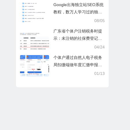
操课
Google出海独立站SEO系统
教程，数万人学习过的独立
站seo系统视频教程
08/05
广东省个体户注销税务时提
示：未注销的社保费登记信
息
04/24
个体户通过自然人电子税务
局扣缴端做年度汇缴申报税
时显示要交税，不是可以免
01/13
除60000额度吗？