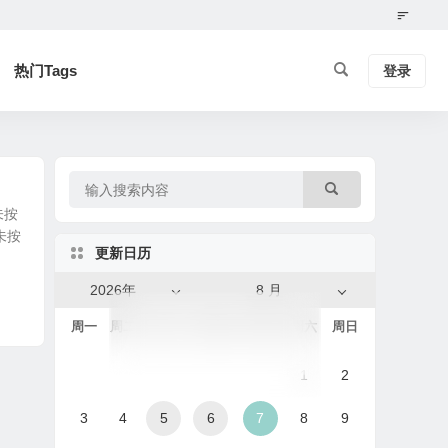
热门Tags
登录
未按
未按
更新日历
2026年
8 月
周一
周二
周三
周四
周五
周六
周日
1
2
3
4
5
6
7
8
9