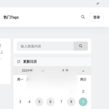
热门Tags
登录
！
新上
.
更新日历
2026年
8 月
周一
周二
周三
周四
周五
周六
周日
1
2
3
4
5
6
7
8
9