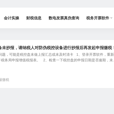
会计实操
财税信息
数电发票真伪查询
税务开票软件
备未抄报，请纳税人对防伪税控设备进行抄报后再发起申报缴税
问题，可能是税控盘未做上报汇总或未及时清卡 1、登录开票软件，重
税务局申报增值税报表。 2、检查一下税控盘的申报日期是否逾期，未..
报缴税