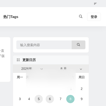
热门Tags
登录
一直
子版
更新日历
2026年
8 月
周一
周二
周三
周四
周五
周六
周日
1
2
3
4
5
6
7
8
9