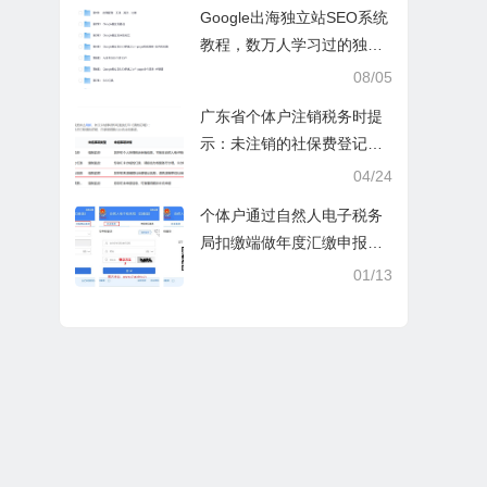
操课
Google出海独立站SEO系统
教程，数万人学习过的独立
站seo系统视频教程
08/05
广东省个体户注销税务时提
示：未注销的社保费登记信
息
04/24
个体户通过自然人电子税务
局扣缴端做年度汇缴申报税
时显示要交税，不是可以免
01/13
除60000额度吗？