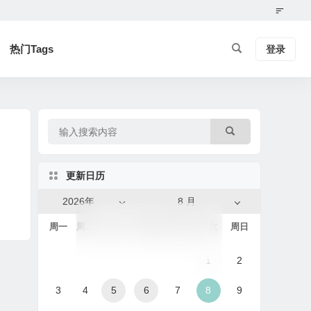
热门Tags
登录
更新日历
2026年
8 月
周一
周二
周三
周四
周五
周六
周日
1
2
3
4
5
6
7
8
9