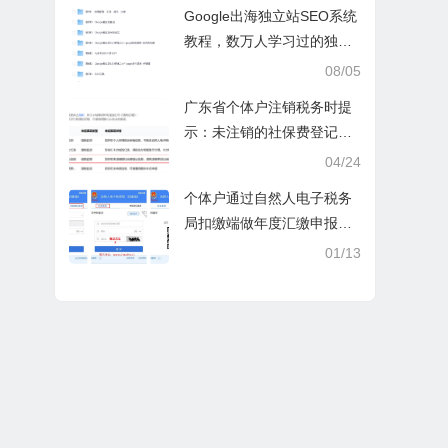
操课
Google出海独立站SEO系统
教程，数万人学习过的独立
站seo系统视频教程
08/05
广东省个体户注销税务时提
示：未注销的社保费登记信
息
04/24
个体户通过自然人电子税务
局扣缴端做年度汇缴申报税
时显示要交税，不是可以免
01/13
除60000额度吗？