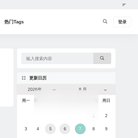
热门Tags
登录
更新日历
2026年
8 月
周一
周二
周三
周四
周五
周六
周日
1
2
3
4
5
6
7
8
9