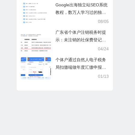
操课
Google出海独立站SEO系统
教程，数万人学习过的独立
站seo系统视频教程
08/05
广东省个体户注销税务时提
示：未注销的社保费登记信
息
04/24
个体户通过自然人电子税务
局扣缴端做年度汇缴申报税
时显示要交税，不是可以免
01/13
除60000额度吗？