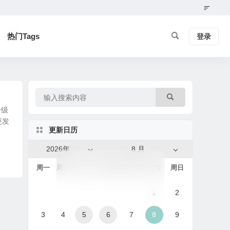
热门Tags
登录
升级
更发
更新日历
2026年
8 月
周一
周二
周三
周四
周五
周六
周日
1
2
3
4
5
6
7
8
9