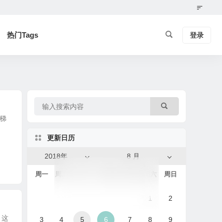
热门Tags
登录
梯
更新日历
2018年
8 月
周一
周二
周三
周四
周五
周六
周日
1
2
：这
3
4
5
6
7
8
9