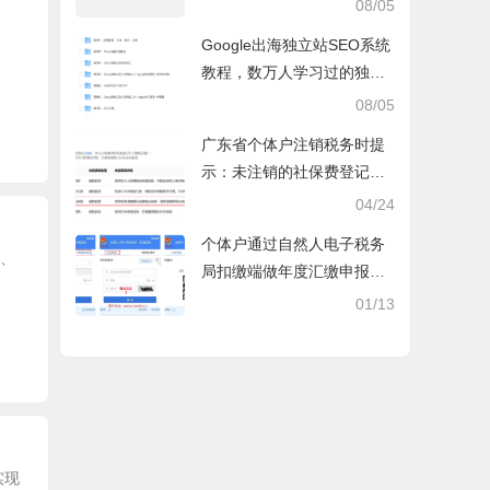
豆成兵，实现跨平台交易实
08/05
操课
Google出海独立站SEO系统
教程，数万人学习过的独立
站seo系统视频教程
08/05
广东省个体户注销税务时提
示：未注销的社保费登记信
息
04/24
个体户通过自然人电子税务
度、
局扣缴端做年度汇缴申报税
时显示要交税，不是可以免
01/13
除60000额度吗？
实现