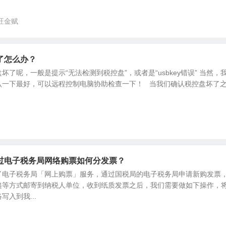
旺金赋
了怎么办？
了呢，一般是提示“无法检测到税控盘”，或者是“usbkey错误” 当然，
认一下最好，可以远程控制电脑协助检查一下！ 当我们确认税控盘坏了
过电子税务局网络购票如何分发票？
了电子税务局「网上购票」服务，通过国税局的电子税务局申请新购发票
递等方式邮寄到纳税人单位，收到纸质发票之后，我们需要做如下操作，
入到我...