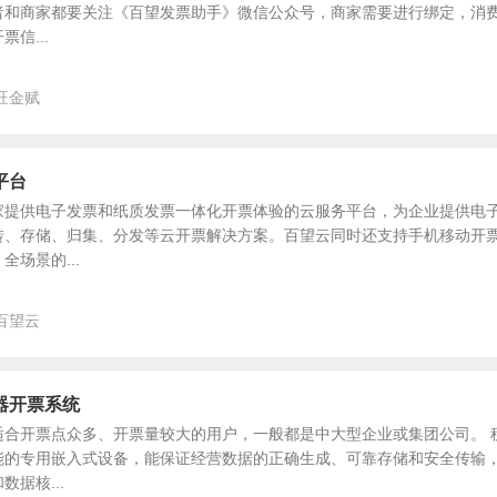
者和商家都要关注《百望发票助手》微信公众号，商家需要进行绑定，消
信...
旺金赋
平台
家提供电子发票和纸质发票一体化开票体验的云服务平台，为企业提供电
转、存储、归集、分发等云开票解决方案。百望云同时还支持手机移动开
场景的...
百望云
器开票系统
适合开票点众多、开票量较大的用户，一般都是中大型企业或集团公司。 
能的专用嵌入式设备，能保证经营数据的正确生成、可靠存储和安全传输
据核...