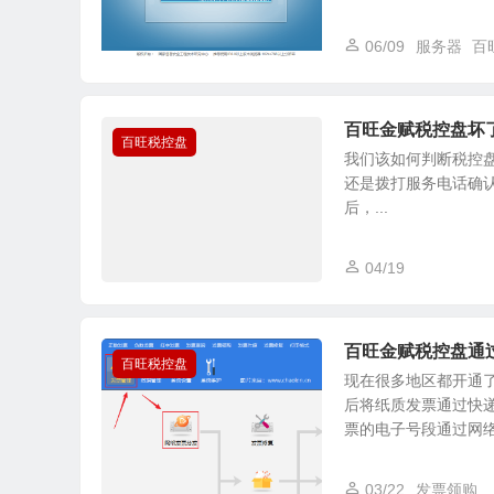
06/09
服务器
百
百旺金赋税控盘坏
百旺税控盘
我们该如何判断税控盘坏
还是拨打服务电话确
后，...
04/19
百旺金赋税控盘通
百旺税控盘
现在很多地区都开通
后将纸质发票通过快
票的电子号段通过网络写
03/22
发票领购