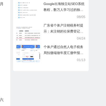
操课
Google出海独立站SEO系统
4月
教程，数万人学习过的独立
站seo系统视频教程
08/05
广东省个体户注销税务时提
示：未注销的社保费登记信
息
04/24
个体户通过自然人电子税务
局扣缴端做年度汇缴申报税
时显示要交税，不是可以免
01/13
除60000额度吗？
六