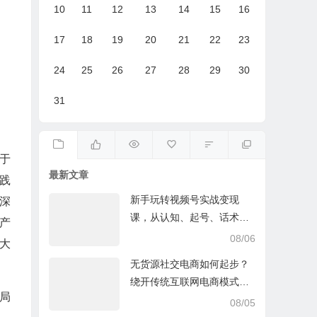
10
11
12
13
14
15
16
17
18
19
20
21
22
23
24
25
26
27
28
29
30
31
于
最新文章
践
新手玩转视频号实战变现
深
课，从认知、起号、话术、
产
选品、开播到投放的全链路
08/06
大
运营教程下载
无货源社交电商如何起步？
绕开传统互联网电商模式撒
局
豆成兵，实现跨平台交易实
08/05