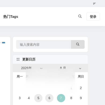
热门Tags
登录
更新日历
2026年
8 月
周一
周二
周三
周四
周五
周六
周日
1
2
3
4
5
6
7
8
9