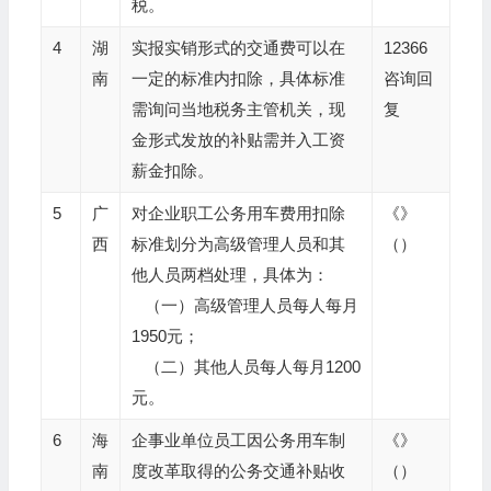
税。
4
湖
实报实销形式的交通费可以在
12366
南
一定的标准内扣除，具体标准
咨询回
需询问当地税务主管机关，现
复
金形式发放的补贴需并入工资
薪金扣除。
5
广
对企业职工公务用车费用扣除
《》
西
标准划分为高级管理人员和其
（）
他人员两档处理，具体为：
（一）高级管理人员每人每月
1950元；
（二）其他人员每人每月1200
元。
6
海
企事业单位员工因公务用车制
《》
南
度改革取得的公务交通补贴收
（）