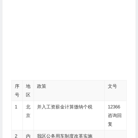
序
地
政策
文号
号
区
1
北
并入工资薪金计算缴纳个税
12366
京
咨询回
复
2
内
我区公务用车制度改革实施