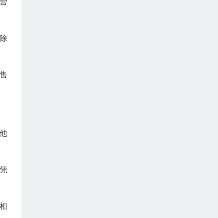
营
除
售
他
凭
相