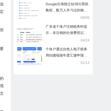
操课
Google出海独立站SEO系统
业
教程，数万人学习过的独立
定
站seo系统视频教程
08/05
广东省个体户注销税务时提
劳
示：未注销的社保费登记信
息
04/24
要
个体户通过自然人电子税务
局扣缴端做年度汇缴申报税
时显示要交税，不是可以免
01/13
除60000额度吗？
的
境
文