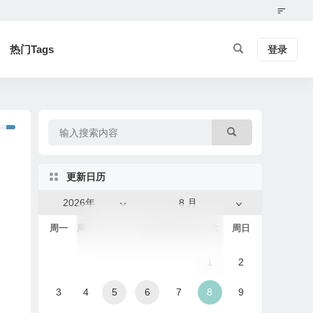
热门Tags
登录
更新日历
2026年
8 月
周一
周二
周三
周四
周五
周六
周日
1
2
3
4
5
6
7
8
9