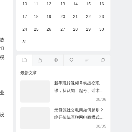
10
11
12
13
14
15
16
17
18
19
20
21
22
23
24
25
26
27
28
29
30
放
31
B
税
最新文章
新手玩转视频号实战变现
课，从认知、起号、话术、
业
选品、开播到投放的全链路
08/06
运营教程下载
无货源社交电商如何起步？
没
绕开传统互联网电商模式撒
豆成兵，实现跨平台交易实
08/05