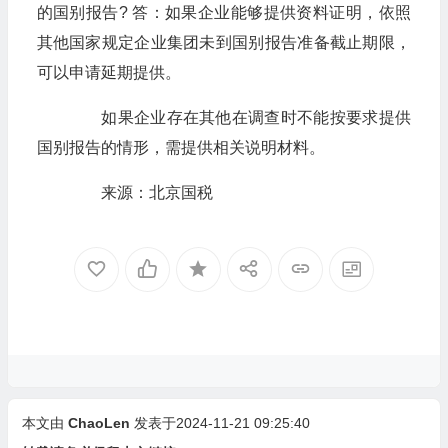
的国别报告? 答：如果企业能够提供资料证明，依照
其他国家规定企业集团未到国别报告准备截止期限，
可以申请延期提供。
如果企业存在其他在调查时不能按要求提供
国别报告的情形，需提供相关说明材料。
来源：北京国税
本文由
ChaoLen
发表于2024-11-21 09:25:40