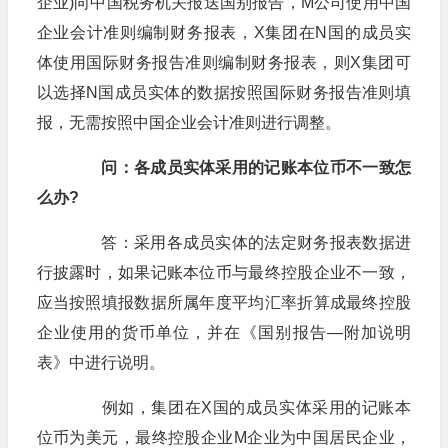
企业)向中国税务机关报送国别报告，M公司使用中国
企业会计准则编制财务报表，X集团在N国的成员实
体使用国际财务报告准则编制财务报表，则X集团可
以选择N国成员实体的数据按照国际财务报告准则填
报，无需按照中国企业会计准则进行调整。
问：各成员实体采用的记账本位币不一致怎
么办?
答：采用各成员实体的法定财务报表数据进
行披露时，如果记账本位币与最终控股企业不一致，
应当按照填报数据所属年度平均汇率折算成最终控股
企业使用的货币单位，并在《国别报告—附加说明
表》中进行说明。
例如，集团在X国的成员实体采用的记账本
位币为美元，最终控股企业M企业为中国居民企业，