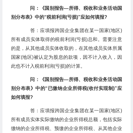
问：《国别报告—所得、税收和业务活动国
别分布表》中的“税前利润(亏损)”应如何填报?
答：应填报跨国企业集团在某一国家(地区)
所有成员实体取得的税前利润(亏损)总和。需要注意
的是，从其他成员实体收取的，在其他成员实体所属
国家(地区)被认定为股息的款项，因不计入收入，因
此也不计入税前利润(亏损)的计算。
问：《国别报告—所得、税收和业务活动国
别分布表》中的“已缴纳企业所得税(收付实现制)”应
如何填报?
答：应填报跨国企业集团在某一国家(地区)
所有成员实体实际缴纳的企业所得税总额，包括实际
缴纳的企业所得税、预缴的企业所得税、从其他企业