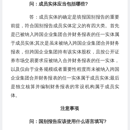
问：成员实体应当包括哪些?
答：成员实体的确定是填报国别报告的重要
前提，符合国别报告成员实体定义的有四大类。首先
是已被纳入跨国企业集团合并财务报表的任一实体属
于成员实体;其次是虽未被纳入跨国企业集团合并财务
报表，但跨国企业集团持有该实体股权，且按公开证
券市场交易要求应被纳入合并财务报表的任一实体，
以及仅由于业务规模或者重要性程度而未被纳入跨国
企业集团合并财务报表的任一实体属于成员实体;最后
是独立核算并编制财务报表的常设机构属于成员实
体。
注意事项
问：国别报告应该使用什么语言填写?