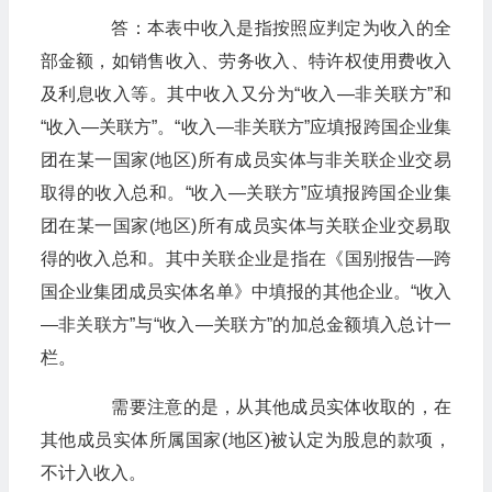
答：本表中收入是指按照应判定为收入的全
部金额，如销售收入、劳务收入、特许权使用费收入
及利息收入等。其中收入又分为“收入—非关联方”和
“收入—关联方”。“收入—非关联方”应填报跨国企业集
团在某一国家(地区)所有成员实体与非关联企业交易
取得的收入总和。“收入—关联方”应填报跨国企业集
团在某一国家(地区)所有成员实体与关联企业交易取
得的收入总和。其中关联企业是指在《国别报告—跨
国企业集团成员实体名单》中填报的其他企业。“收入
—非关联方”与“收入—关联方”的加总金额填入总计一
栏。
需要注意的是，从其他成员实体收取的，在
其他成员实体所属国家(地区)被认定为股息的款项，
不计入收入。