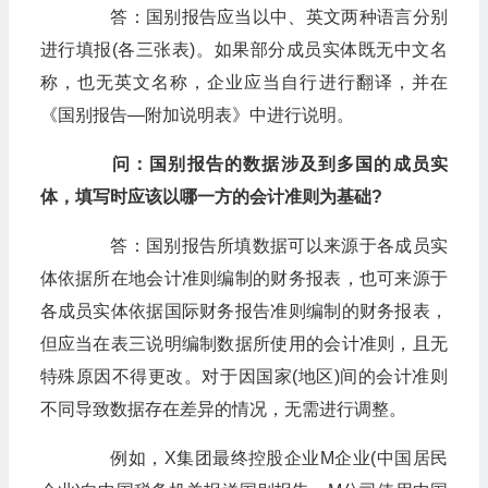
答：国别报告应当以中、英文两种语言分别
进行填报(各三张表)。如果部分成员实体既无中文名
称，也无英文名称，企业应当自行进行翻译，并在
《国别报告—附加说明表》中进行说明。
问：国别报告的数据涉及到多国的成员实
体，填写时应该以哪一方的会计准则为基础?
答：国别报告所填数据可以来源于各成员实
体依据所在地会计准则编制的财务报表，也可来源于
各成员实体依据国际财务报告准则编制的财务报表，
但应当在表三说明编制数据所使用的会计准则，且无
特殊原因不得更改。对于因国家(地区)间的会计准则
不同导致数据存在差异的情况，无需进行调整。
例如，X集团最终控股企业M企业(中国居民