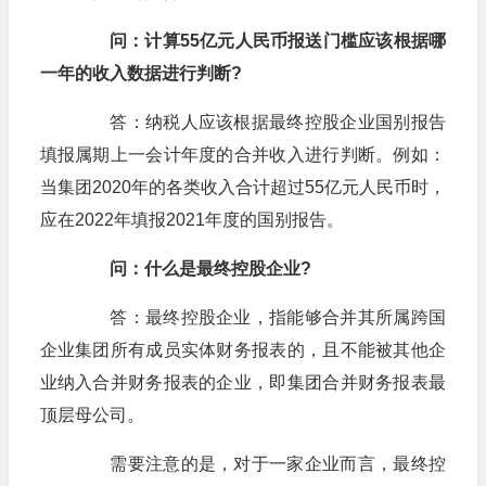
问：计算55亿元人民币报送门槛应该根据哪
一年的收入数据进行判断?
答：纳税人应该根据最终控股企业国别报告
填报属期上一会计年度的合并收入进行判断。例如：
当集团2020年的各类收入合计超过55亿元人民币时，
应在2022年填报2021年度的国别报告。
问：什么是最终控股企业?
答：最终控股企业，指能够合并其所属跨国
企业集团所有成员实体财务报表的，且不能被其他企
业纳入合并财务报表的企业，即集团合并财务报表最
顶层母公司。
需要注意的是，对于一家企业而言，最终控