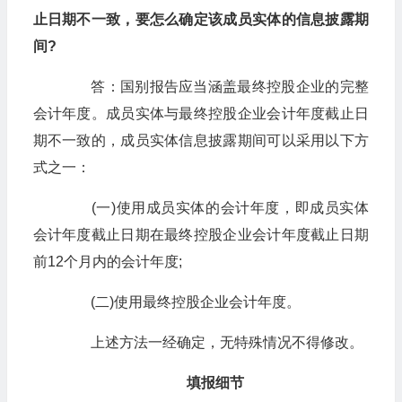
止日期不一致，要怎么确定该成员实体的信息披露期
间?
答：国别报告应当涵盖最终控股企业的完整
会计年度。成员实体与最终控股企业会计年度截止日
期不一致的，成员实体信息披露期间可以采用以下方
式之一：
(一)使用成员实体的会计年度，即成员实体
会计年度截止日期在最终控股企业会计年度截止日期
前12个月内的会计年度;
(二)使用最终控股企业会计年度。
上述方法一经确定，无特殊情况不得修改。
填报细节