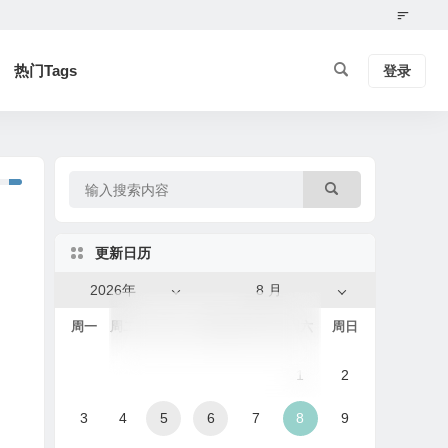
热门Tags
登录
更新日历
2026年
8 月
周一
周二
周三
周四
周五
周六
周日
1
2
3
4
5
6
7
8
9