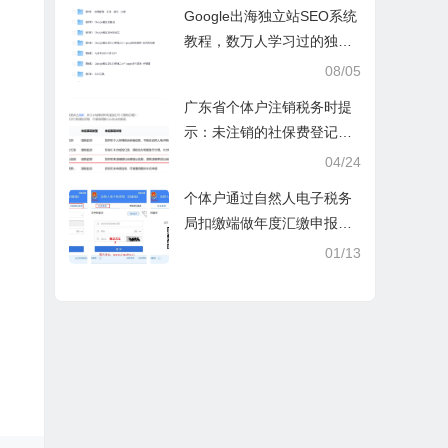
操课
Google出海独立站SEO系统
教程，数万人学习过的独立
站seo系统视频教程
08/05
广东省个体户注销税务时提
示：未注销的社保费登记信
息
04/24
个体户通过自然人电子税务
局扣缴端做年度汇缴申报税
时显示要交税，不是可以免
01/13
除60000额度吗？