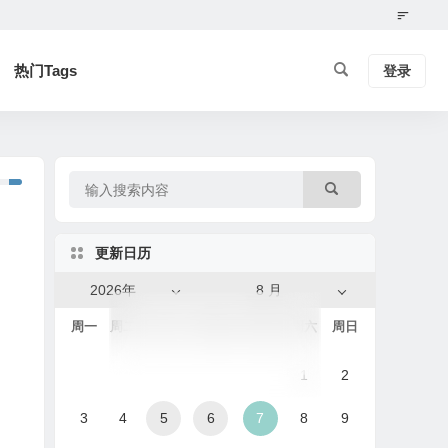
热门Tags
登录
更新日历
2026年
8 月
周一
周二
周三
周四
周五
周六
周日
1
2
3
4
5
6
7
8
9