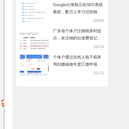
操课
Google出海独立站SEO系统
教程，数万人学习过的独立
站seo系统视频教程
08/05
广东省个体户注销税务时提
示：未注销的社保费登记信
息
04/24
个体户通过自然人电子税务
局扣缴端做年度汇缴申报税
时显示要交税，不是可以免
01/13
除60000额度吗？