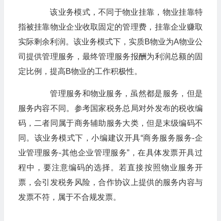
该业务模式，不同于物业挂靠，物业挂靠特
指被挂靠物业企业收取固定的管理费，挂靠企业赚取
实际剩余利润。该业务模式下，实质B物业为A物业公
司提供管理服务，最终管理服务报酬为利润总额的固
定比例，提高B物业的工作积极性。
管理服务和物业服务，虽然都是服务，但是
服务内容不同。参考国家税务总局对外发布的税收编
码，二者同属于商务辅助服务大类，但是末级编码不
同。该业务模式下，小编建议开具“商务服务服务-企
业管理服务-其他企业管理服务”，在具体发票开具过
程中，要注意编码的选择。若直接按照物业服务开
票，会引发税务风险，合作协议上提供的服务内容与
发票不符，属于不合规发票。