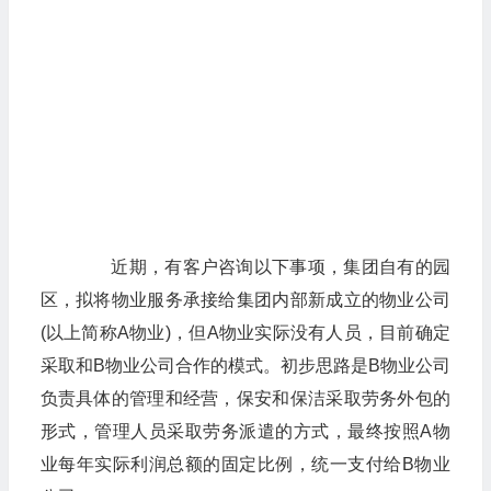
近期，有客户咨询以下事项，集团自有的园
区，拟将物业服务承接给集团内部新成立的物业公司
(以上简称A物业)，但A物业实际没有人员，目前确定
采取和B物业公司合作的模式。初步思路是B物业公司
负责具体的管理和经营，保安和保洁采取劳务外包的
形式，管理人员采取劳务派遣的方式，最终按照A物
业每年实际利润总额的固定比例，统一支付给B物业