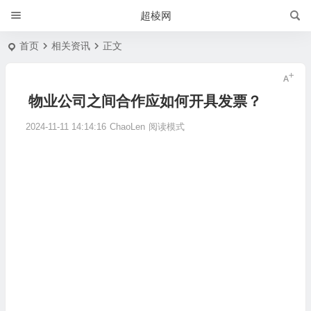
超棱网
首页
相关资讯
正文
物业公司之间合作应如何开具发票？
2024-11-11 14:14:16
ChaoLen
阅读模式