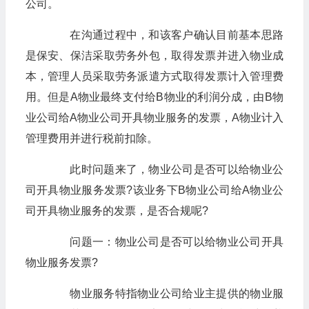
公司。
在沟通过程中，和该客户确认目前基本思路
是保安、保洁采取劳务外包，取得发票并进入物业成
本，管理人员采取劳务派遣方式取得发票计入管理费
用。但是A物业最终支付给B物业的利润分成，由B物
业公司给A物业公司开具物业服务的发票，A物业计入
管理费用并进行税前扣除。
此时问题来了，物业公司是否可以给物业公
司开具物业服务发票?该业务下B物业公司给A物业公
司开具物业服务的发票，是否合规呢?
问题一：物业公司是否可以给物业公司开具
物业服务发票?
物业服务特指物业公司给业主提供的物业服