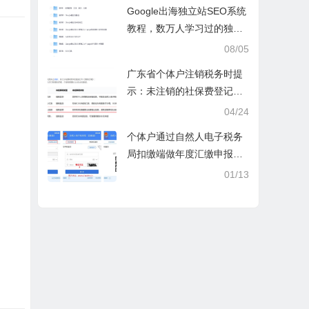
操课
Google出海独立站SEO系统
教程，数万人学习过的独立
站seo系统视频教程
08/05
广东省个体户注销税务时提
示：未注销的社保费登记信
息
04/24
个体户通过自然人电子税务
局扣缴端做年度汇缴申报税
时显示要交税，不是可以免
01/13
除60000额度吗？