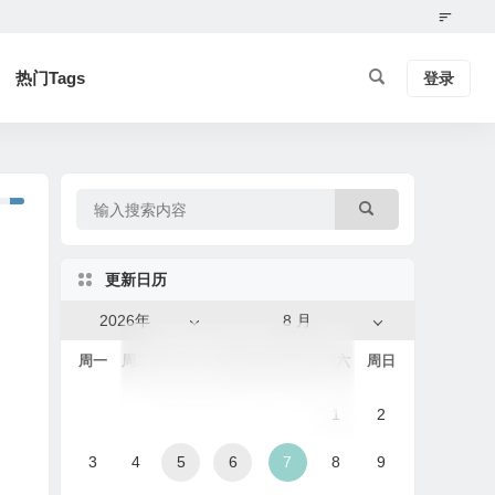
热门Tags
登录
更新日历
2026年
8 月
周一
周二
周三
周四
周五
周六
周日
1
2
3
4
5
6
7
8
9