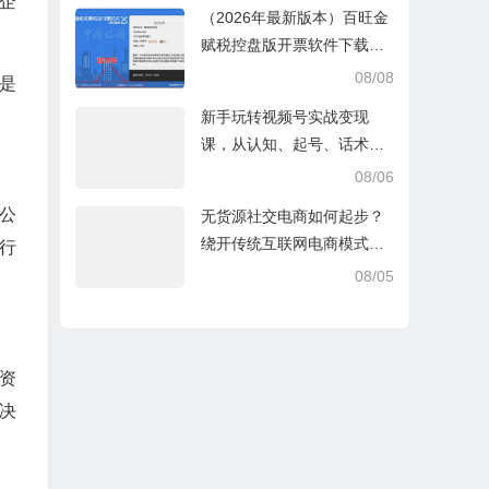
企
（2026年最新版本）百旺金
赋税控盘版开票软件下载V2.
0.76_ZS_20260629
08/08
是
新手玩转视频号实战变现
课，从认知、起号、话术、
选品、开播到投放的全链路
08/06
运营教程下载
公
无货源社交电商如何起步？
绕开传统互联网电商模式撒
行
豆成兵，实现跨平台交易实
08/05
操课
资
决