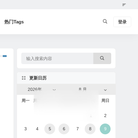
热门Tags
登录
更新日历
2026年
8 月
周一
周二
周三
周四
周五
周六
周日
1
2
3
4
5
6
7
8
9