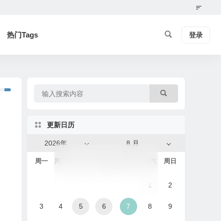
热门Tags
登录
更新日历
2026年
8 月
周一
周二
周三
周四
周五
周六
周日
1
2
3
4
5
6
7
8
9