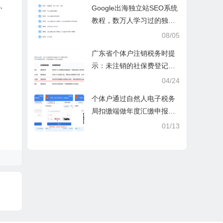
操课
、
Google出海独立站SEO系统
教程，数万人学习过的独立
站seo系统视频教程
08/05
广东省个体户注销税务时提
示：未注销的社保费登记信
息
04/24
个体户通过自然人电子税务
局扣缴端做年度汇缴申报税
时显示要交税，不是可以免
01/13
除60000额度吗？