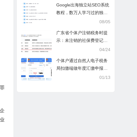
操课
Google出海独立站SEO系统
教程，数万人学习过的独立
站seo系统视频教程
08/05
广东省个体户注销税务时提
示：未注销的社保费登记信
息
04/24
个体户通过自然人电子税务
局扣缴端做年度汇缴申报税
时显示要交税，不是可以免
01/13
除60000额度吗？
罪
企
业