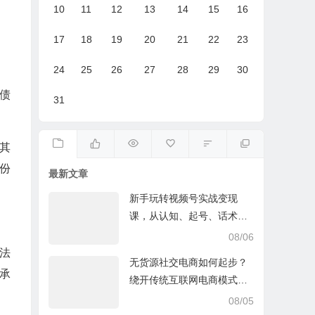
10
11
12
13
14
15
16
17
18
19
20
21
22
23
24
25
26
27
28
29
30
债
31
其
份
最新文章
新手玩转视频号实战变现
课，从认知、起号、话术、
选品、开播到投放的全链路
08/06
运营教程下载
法
无货源社交电商如何起步？
承
绕开传统互联网电商模式撒
豆成兵，实现跨平台交易实
08/05