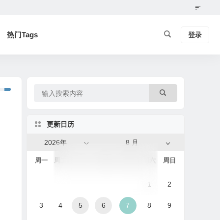
热门Tags
登录
更新日历
2026年
8 月
周一
周二
周三
周四
周五
周六
周日
1
2
3
4
5
6
7
8
9