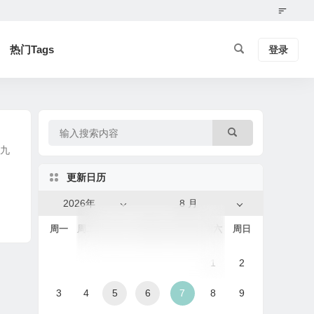
热门Tags
登录
望九
更新日历
2026年
8 月
周一
周二
周三
周四
周五
周六
周日
1
2
3
4
5
6
7
8
9